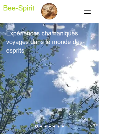
Bee-Spirit
Expériences chamaniques
voyages
dans
le monde des
esprits