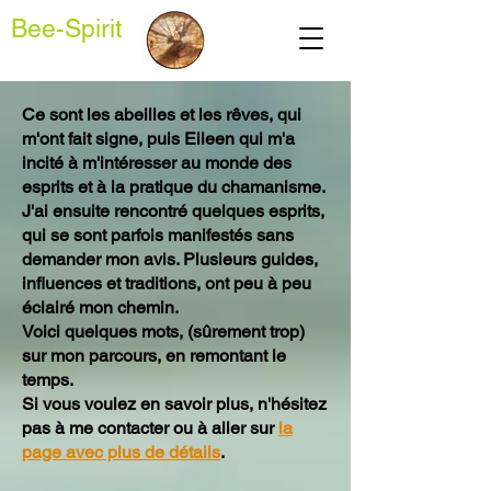
Bee-Spirit
Ce sont les abeilles et les rêves, qui
m'ont fait signe, puis Eileen qui m'a
incité à m'intéresser au monde des
esprits et à la pratique du chamanisme.
J'ai ensuite rencontré quelques esprits,
qui se sont parfois manifestés sans
demander mon avis. Plusieurs guides,
influences et traditions, ont peu à peu
éclairé mon chemin.
Voici quelques mots, (sûrement trop)
sur mon parcours, en remontant le
temps.
Si vous voulez en savoir plus, n'hésitez
pas à me contacter ou à aller sur
la
page avec plus de détails
.