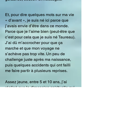
Et, pour dire quelques mots sur ma vie
« d’avant », je suis né ici parce que
j’avais envie d’être dans ce monde.
Parce que je l’aime bien (peut-être que
c’est pour cela que je suis né Taureau).
J’ai dû m’accrocher pour que ça
marche et que mon voyage ne
s’achève pas trop vite. Un peu de
challenge juste après ma naissance,
puis quelques accidents qui ont failli
me faire partir à plusieurs reprises.
Assez jeune, entre 5 et 10 ans, j’ai
réalisé que la dimension spirituelle qui
m'entourait était une religion
(catholique) dogmatique structurée
autour d'un pouvoir terrestre très
hiérarchique. Alors je l’ai repoussée en