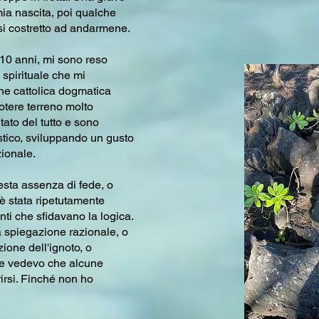
mia nascita, poi qualche
si costretto ad andarmene.
i 10 anni, mi sono reso
spirituale che mi
one cattolica dogmatica
potere terreno molto
utato del tutto e sono
stico, sviluppando un gusto
ionale.
esta assenza di fede, o
è stata ripetutamente
ti che sfidavano la logica.
a spiegazione razionale, o
ione dell'ignoto, o
tre vedevo che alcune
irsi. Finché non ho