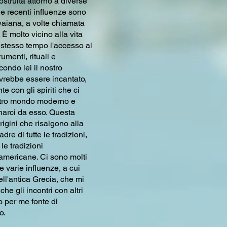
ostruita attorno a diverse
mie recenti influenze sono
waiana, a volte chiamata
È molto vicino alla vita
 stesso tempo l'accesso al
umenti, rituali e
condo lei il nostro
vrebbe essere incantato,
 con gli spiriti che ci
stro mondo moderno e
narci da esso. Questa
igini che risalgono alla
dre di tutte le tradizioni,
le tradizioni
americane. Ci sono molti
 varie influenze, a cui
ll'antica Grecia, che mi
he gli incontri con altri
o per me fonte di
o.