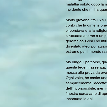
malattia subito dopo la 
incidente che mi ha qua
Molto giovane, tra i 5 e 
conto che la dimensione 
circondava era la religi
strutturata attorno a un 
gerarchico. Così l’ho rifi
diventato ateo, poi agno
estremo per il mondo raz
Ma lungo il percorso, qu
questa fede in assenza, 
messa alla prova da even
Ogni volta, ho scelto un
semplicemente l'accettaz
dell'inconoscibile, men
finestre cercavano di apr
incontrato le api.