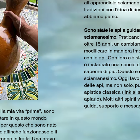
all'apprendista sciamano,
tradizioni con l'idea di r
abbiamo perso.
Sono state le api a guidar
sciamanesimo
. Praticand
oltre 15 anni, un cambia
modificare in maniera imp
con le api. Con loro c'è st
è instaurato una specie d
saperne di più. Questo è 
sciamanesimo. Oggi lavoro
delle api, ma non solo, p
apistica classica (
link al 
apiario
). Molti altri spiri
guida, supporto e messag
lla mia vita “prima”, sono
tare in questo mondo.
è per questo che sono nato
e affinché funzionasse e il
roppo in fretta. Una grave