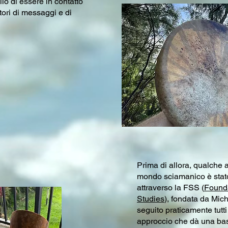
lo di essere in contatto
tatori di messaggi e di
Prima di allora, qualche a
mondo sciamanico è stato
attraverso la FSS (
Found
Studies
), fondata da Mich
seguito praticamente tutti
approccio che dà una bas