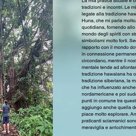
La mia pratica attuale è c
tradizioni e incontri. Le 
legate alla tradizione ha
Huna, che mi parla molto. 
quotidiana, fornendo allo
mondo degli spiriti con str
simbolismi molto forti. Se
rapporto con il mondo do
in connessione permanente
circondano, mentre il no
mentale tende ad allonta
tradizione hawaiana ha or
tradizione siberiana, la ma
che ha influenzato anche 
nordamericane e poi sud
punti in comune tra queste
aggiungo anche quella de
piace molto esplorare. Anc
praticanti sciamanici son
meraviglia e arricchiment