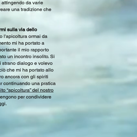
 attingendo da varie
icreare una tradizione che
mi sulla via dello
o l'apicoltura ormai da
mento mi ha portato a
ortante il mio rapporto
ato un incontro insolito. Si
i strano dialogo e volevo
ciò che mi ha portato allo
 ancora con gli spiriti
ur continuando una pratica
sito “apicoltura” del nostro
ti vengono per condividere
gi.