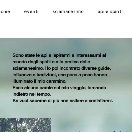
monie
eventi
sciamanesimo
api e spiriti
Sono state le api a ispirarmi a interessarmi al
mondo degli spiriti e alla pratica dello
sciamanesimo. Ho poi incontrato diverse guide,
influenze e tradizioni, che poco a poco hanno
illuminato il mio cammino.
Ecco alcune parole sul mio viaggio, tornando
indietro nel tempo.
Se vuoi saperne di più non esitare a contattarmi.