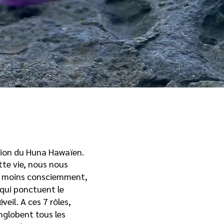
ition du Huna Hawaïen.
tte vie, nous nous
ou moins consciemment,
 qui ponctuent le
eil. A ces 7 rôles,
nglobent tous les